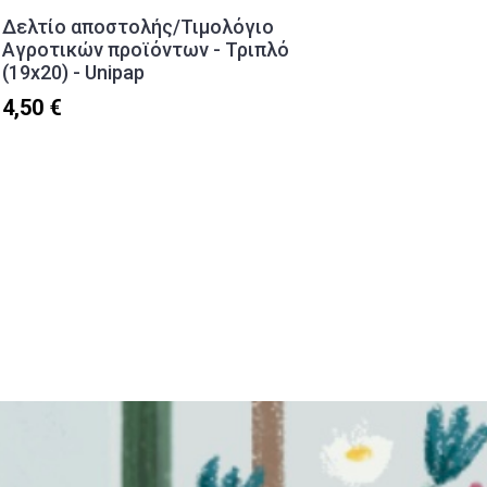
Δελτίο αποστολής/Τιμολόγιο
Ντοσιέ
Αγροτικών προϊόντων - Τριπλό
(24x32
(19x20) - Unipap
3,10 €
4,50 €