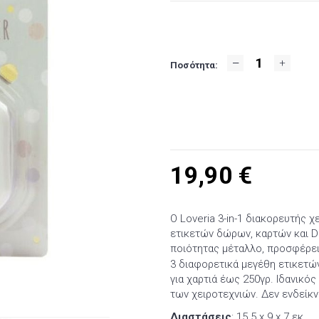
Ποσότητα:
19,90
€
Ο Loveria 3-in-1 διακορευτής χε
ετικετών δώρων, καρτών και 
ποιότητας μέταλλο, προσφέρει 
3 διαφορετικά μεγέθη ετικετώ
για χαρτιά έως 250γρ. Ιδανικός
των χειροτεχνιών. Δεν ενδείκν
Διαστάσεις
: 15.5 x 9 x 7 εκ.