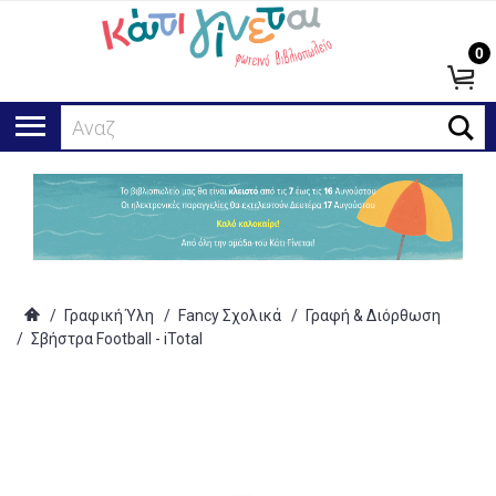
0
Αναζήτησ
/
Γραφική Ύλη
/
Fancy Σχολικά
/
Γραφή & Διόρθωση
/
Σβήστρα Football - iTotal