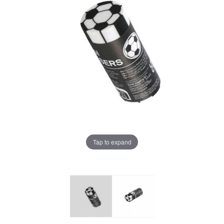
Tap to expand