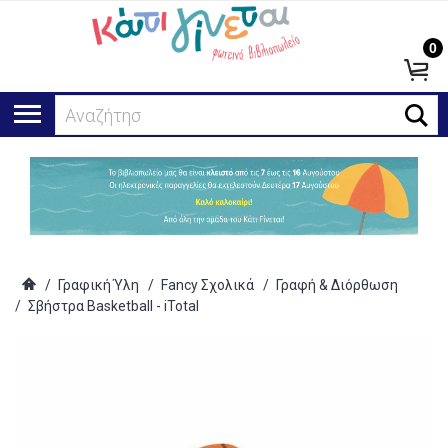
0
Αναζήτηση..
/
Γραφική Ύλη
/
Fancy Σχολικά
/
Γραφή & Διόρθωση
/
Σβήστρα Basketball - iTotal