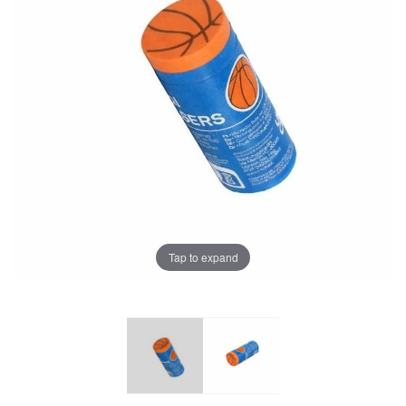
Tap to expand