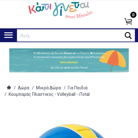
0
Αναζήτη
/
Δώρα
/
Μικρά Δώρα
/
Για Παιδιά
/
Κουμπαράς Πλαστικός - Volleyball - iTotal