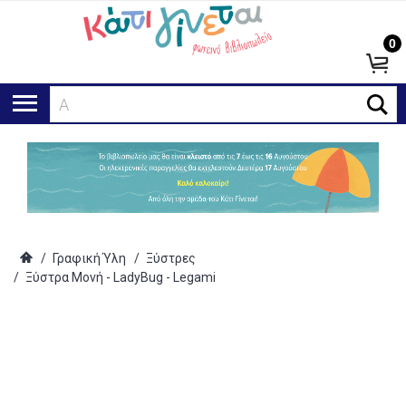
0
Ανα
/
Γραφική Ύλη
/
Ξύστρες
/
Ξύστρα Μονή - LadyBug - Legami