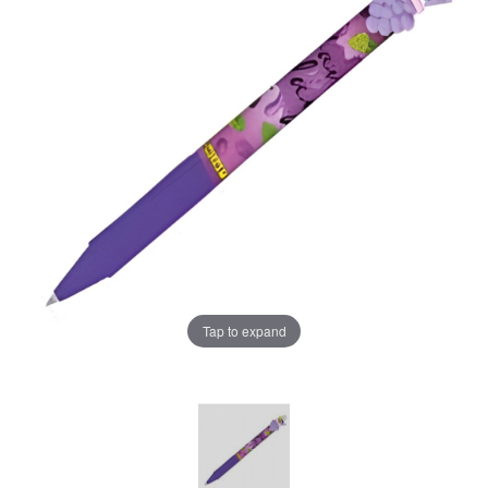
Tap to expand