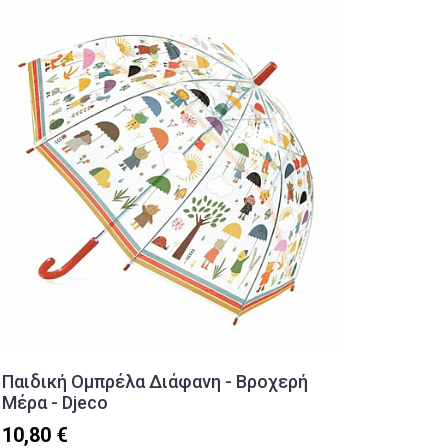
Παιδική Ομπρέλα Διάφανη - Βροχερή
Εβδομα
Μέρα - Djeco
Έτους 
Dream 
10,80 €