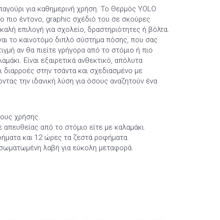
 παγούρι για καθημερινή χρήση. Το Θερμός YOLO
ο πιο έντονο, graphic σχέδιό του σε σκούρες
αλή επιλογή για σχολείο, δραστηριότητες ή βόλτα.
ναι το καινοτόμο διπλό σύστημα πόσης, που σας
ιγμή αν θα πιείτε γρήγορα από το στόμιο ή πιο
μάκι. Είναι εξαιρετικά ανθεκτικό, απόλυτα
ι διαρροές στην τσάντα και σχεδιασμένο με
ντας την ιδανική λύση για όσους αναζητούν ένα
πους χρήσης.
 απευθείας από το στόμιο είτε με καλαμάκι.
φήματα και 12 ώρες τα ζεστά ροφήματα.
ενσωματωμένη λαβή για εύκολη μεταφορά.