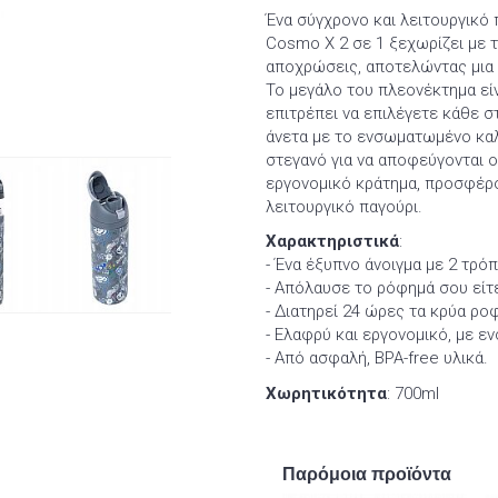
Ένα σύγχρονο και λειτουργικό
Cosmo X 2 σε 1 ξεχωρίζει με τ
αποχρώσεις, αποτελώντας μια κ
Το μεγάλο του πλεονέκτημα εί
επιτρέπει να επιλέγετε κάθε στ
άνετα με το ενσωματωμένο καλα
στεγανό για να αποφεύγονται ο
εργονομικό κράτημα, προσφέρο
λειτουργικό παγούρι.
Χαρακτηριστικά
:
- Ένα έξυπνο άνοιγμα με 2 τρό
- Aπόλαυσε το ρόφημά σου είτε
- Διατηρεί 24 ώρες τα κρύα ρο
- Ελαφρύ και εργονομικό, με 
- Από ασφαλή, BPA-free υλικά.
Χωρητικότητα
: 700ml
Παρόμοια προϊόντα