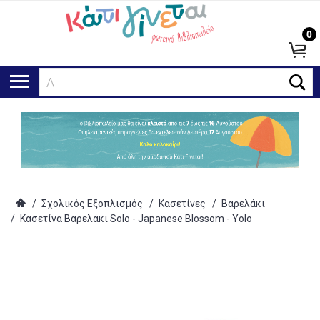
0
Αναζή
/
Σχολικός Εξοπλισμός
/
Κασετίνες
/
Βαρελάκι
/
Κασετίνα Βαρελάκι Solo - Japanese Blossom - Yolo