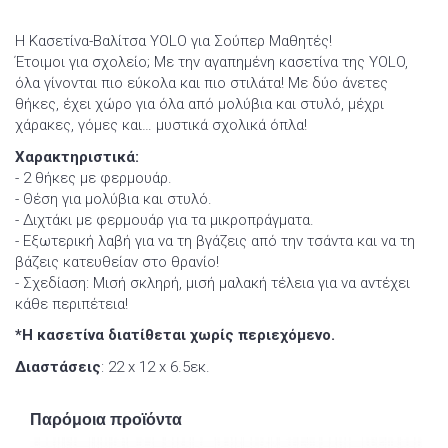
Η Κασετίνα-Βαλίτσα YOLO για Σούπερ Μαθητές!
Έτοιμοι για σχολείο; Με την αγαπημένη κασετίνα της YOLO,
όλα γίνονται πιο εύκολα και πιο στιλάτα! Με δύο άνετες
θήκες, έχει χώρο για όλα από μολύβια και στυλό, μέχρι
χάρακες, γόμες και… μυστικά σχολικά όπλα!
Χαρακτηριστικά:
- 2 θήκες με φερμουάρ.
- Θέση για μολύβια και στυλό.
- Διχτάκι με φερμουάρ για τα μικροπράγματα.
- Εξωτερική λαβή για να τη βγάζεις από την τσάντα και να τη
βάζεις κατευθείαν στο θρανίο!
- Σχεδίαση: Μισή σκληρή, μισή μαλακή τέλεια για να αντέχει
κάθε περιπέτεια!
*Η κασετίνα διατίθεται χωρίς περιεχόμενο.
Διαστάσεις
: 22 x 12 x 6.5εκ.
Παρόμοια προϊόντα