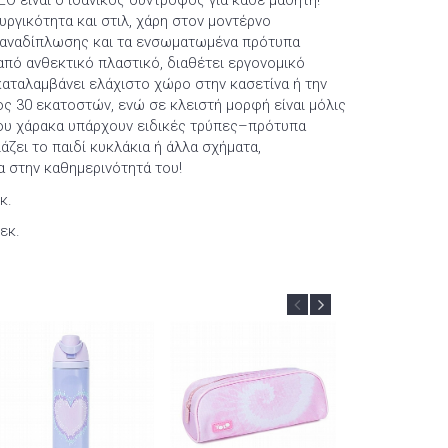
O είναι ο ιδανικός σύντροφος για κάθε μαθητή!
υργικότητα και στιλ, χάρη στον μοντέρνο
α αναδίπλωσης και τα ενσωματωμένα πρότυπα
πό ανθεκτικό πλαστικό, διαθέτει εργονομικό
αταλαμβάνει ελάχιστο χώρο στην κασετίνα ή την
ος 30 εκατοστών, ενώ σε κλειστή μορφή είναι μόλις
του χάρακα υπάρχουν ειδικές τρύπες–πρότυπα
διάζει το παιδί κυκλάκια ή άλλα σχήματα,
 στην καθημερινότητά του!
κ.
εκ.