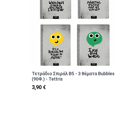
Τετράδιο Σπιράλ Β5 - 3 θέματα Bubbles
(90Φ.) - Tettris
3,90 €