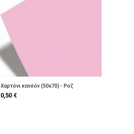
Χαρτόνι κανσόν (50x70) - Ροζ
Διαβήτ
Σβήστρ
0,50 €
Groovy
4,80 €