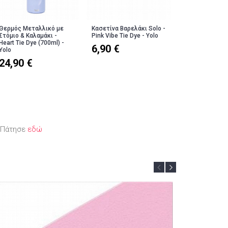
Θερμός Μεταλλικό με
Κασετίνα Βαρελάκι Solo -
Κασετίνα Βαλί
Στόμιο & Καλαμάκι -
Pink Vibe Tie Dye - Yolo
Θήκες) - Heart 
Heart Tie Dye (700ml) -
Yolo
6,90 €
Yolo
19,90 €
24,90 €
; Πάτησε
εδώ