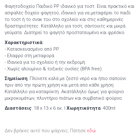
Φαγητοδοχείο Παιδικό PP ιδανικό για τοστ. Είναι πρακτικό και
ασφαλές δοχείο φαγητού, ιδανικό για να μεταφέρει το παιδί
το τοστ ή το σνακ του στο σχολείο και στις καθημερινές
δραστηριότητες. Κατάλληλο για τοστ, σάντουιτς και μικρά
γεύματα. Διατηρεί το φαγητό προστατευμένο και φρέσκο.
Χαρακτηριστικά:
- Κατασκευασμένο από PP.
- Ελαφρύ στη μεταφορά.
- Ιδανικά για το σχολείο ή την εκδρομή.
- Χωρίς αλουμίνιο & τοξικές ουσίες (BPA free).
Σημείωση
: Πλύνετε καλά με ζεστό νερό και ήπιο σαπούνι
πριν από την πρώτη χρήση και μετά από κάθε χρήση.
Κατάλληλο για καταψύκτη. Ακατάλληλο όμως για φούρνο
μικροκυμάτων, πλυντήριο πιάτων και συμβατικό φούρνο.
Διαστάσεις
: 18 x 13 x 6 εκ. Ι
Χωρητικότητα
: 400ml
Δεν βρήκες αυτό που ψάχνεις; Πάτησε
εδώ