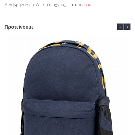
Δεν βρήκες αυτό που ψάχνεις; Πάτησε
εδώ
Προτείνουμε