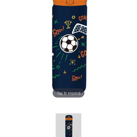
Tap to expand