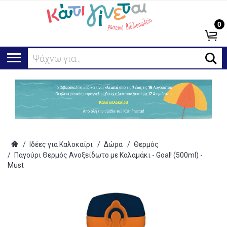
0
Ψάχνω για...
/
Ιδέες για Καλοκαίρι
/
Δώρα
/
Θερμός
/
Παγούρι Θερμός Ανοξείδωτο με Καλαμάκι - Goal! (500ml) -
Must