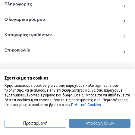
Πληροφορίες
Ο λογαριασμός μου
Κατηγορίες προϊόντων
Επικοινωνία
Σχετικά με τα cookies
© 2020 - 2026 katiginetai.gr All Rights Reserved.
Χρησιμοποιούμε cookies για να σας παρέχουμε καλύτερη εμπειρία
πλοήγησης, να αναλύουμε την επισκεψιμότητα και να σας παρέχουμε
εξατομικευμένο περιεχόμενο και διαφημίσεις. Μπορείτε να αποδεχθείτε
όλα τα cookies ή να προσαρμόσετε τις προτιμήσεις σας. Περισσότερες
πληροφορίες μπορείτε να βρείτε στην
Πολιτική Cookies
.
Προσαρμογή
Αποδοχή όλων
(
0
) προϊόντα