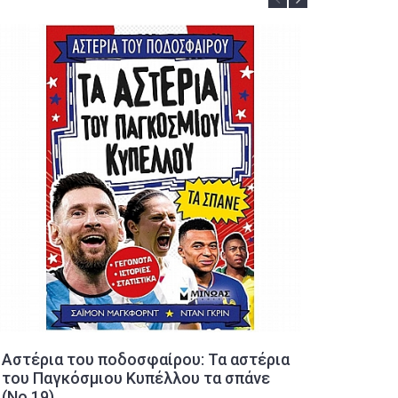
Αστέρια του ποδοσφαίρου: Τα αστέρια
Ημερολ
του Παγκόσμιου Κυπέλλου τα σπάνε
(14x15
(No.19)