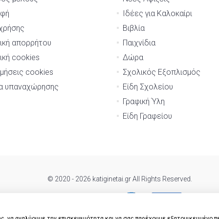
αφή
Ιδέες για Καλοκαίρι
χρήσης
Βιβλία
ική απορρήτου
Παιχνίδια
ική cookies
Δώρα
μήσεις cookies
Σχολικός Εξοπλισμός
μα υπαναχώρησης
Είδη Σχολείου
Γραφική Ύλη
Είδη Γραφείου
© 2020 - 2026 katiginetai.gr All Rights Reserved.
ς, να αναλύουμε την επισκεψιμότητα και να σας παρέχουμε εξατομικευμένο π