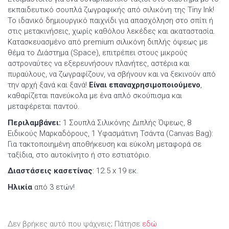
εκπαιδευτικό σουπλά ζωγραφικής από σιλικόνη της Tiny Ink!
Το ιδανικό δημιουργικό παιχνίδι για απασχόληση στο σπίτι ή
στις μετακινήσεις, χωρίς καθόλου λεκέδες και ακαταστασία.
Κατασκευασμένο από premium σιλικόνη διπλής όψεως με
θέμα το Διάστημα (Space), επιτρέπει στους μικρούς
αστροναύτες να εξερευνήσουν πλανήτες, αστέρια και
πυραύλους, να ζωγραφίζουν, να σβήνουν και να ξεκινούν από
την αρχή ξανά και ξανά!
Είναι επαναχρησιμοποιούμενο
,
καθαρίζεται πανεύκολα με ένα απλό σκούπισμα και
μεταφέρεται παντού.
Περιλαμβάνει:
1 Σουπλά Σιλικόνης Διπλής Όψεως, 8
Ειδικούς Μαρκαδόρους, 1 Υφασμάτινη Τσάντα (Canvas Bag):
Για τακτοποιημένη αποθήκευση και εύκολη μεταφορά σε
ταξίδια, στο αυτοκίνητο ή στο εστιατόριο.
Διαστάσεις κασετίνας
: 12.5 x 19 εκ.
Ηλικία
από 3 ετών!
Δεν βρήκες αυτό που ψάχνεις; Πάτησε
εδώ