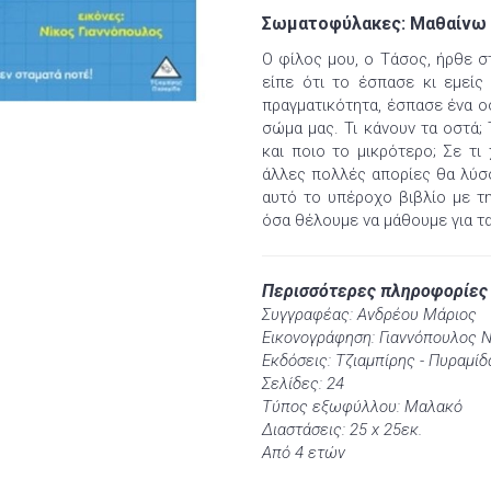
Σωματοφύλακες: Μαθαίνω γ
Ο φίλος μου, ο Τάσος, ήρθε σ
είπε ότι το έσπασε κι εμείς
πραγματικότητα, έσπασε ένα ο
σώμα μας. Τι κάνουν τα οστά; 
και ποιο το μικρότερο; Σε τι
άλλες πολλές απορίες θα λύσο
αυτό το υπέροχο βιβλίο με τ
όσα θέλουμε να μάθουμε για τα
Περισσότερες πληροφορίες
Συγγραφέας: Ανδρέου Μάριος
Εικονογράφηση: Γιαννόπουλος 
Εκδόσεις: Τζιαμπίρης - Πυραμίδ
Σελίδες: 24
Τύπος εξωφύλλου: Μαλακό
Διαστάσεις: 25 x 25εκ.
Από 4 ετών