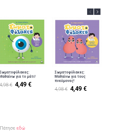
Σωματοφύλακες:
Σωματοφύλακες:
Σωματοφύλακε
Μαθαίνω για το μάτι!
Μαθαίνω για τους
Μαθαίνω για το
πνεύμονες!
4,49 €
4,4
4,98 €
4,98 €
4,49 €
4,98 €
; Πάτησε
εδώ