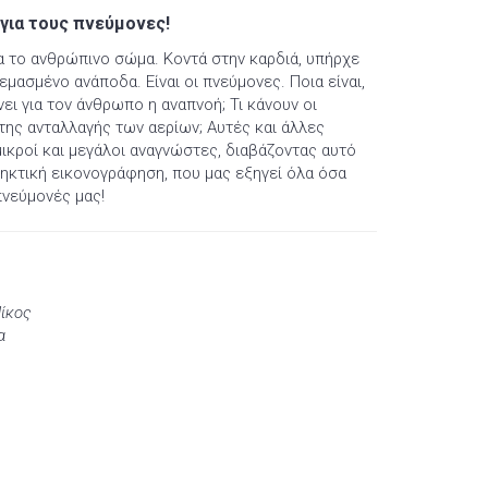
ια τους πνεύμονες!
α το ανθρώπινο σώμα. Κοντά στην καρδιά, υπήρχε
εμασμένο ανάποδα. Είναι οι πνεύμονες. Ποια είναι,
νει για τον άνθρωπο η αναπνοή; Τι κάνουν οι
ι της ανταλλαγής των αερίων; Αυτές και άλλες
ικροί και μεγάλοι αναγνώστες, διαβάζοντας αυτό
ληκτική εικονογράφηση, που μας εξηγεί όλα όσα
πνεύμονές μας!
Νίκος
α