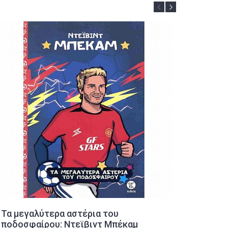
Τα μεγαλύτερα αστέρια του
Ανερχό
ποδοσφαίρου: Ντεϊβιντ Μπέκαμ
ποδοσφ