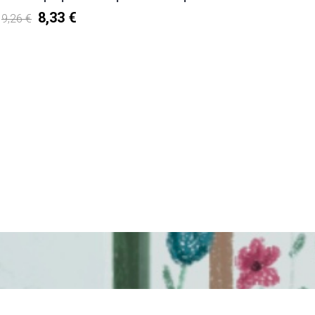
Χάαλα
8,33 €
9,26 €
9,26 €