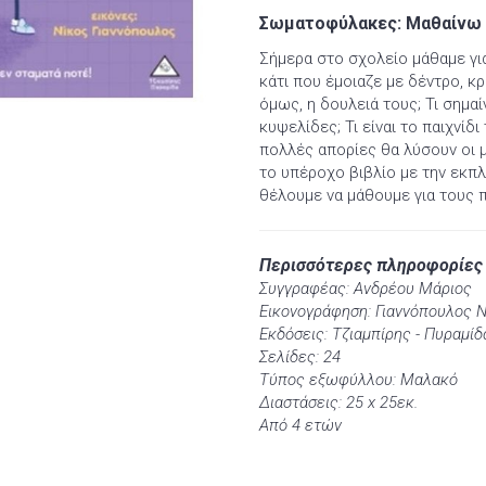
Σωματοφύλακες: Μαθαίνω γ
Σήμερα στο σχολείο μάθαμε γι
κάτι που έμοιαζε με δέντρο, κρ
όμως, η δουλειά τους; Τι σημαί
κυψελίδες; Τι είναι το παιχνίδ
πολλές απορίες θα λύσουν οι μ
το υπέροχο βιβλίο με την εκπ
θέλουμε να μάθουμε για τους 
Περισσότερες πληροφορίες
Συγγραφέας: Ανδρέου Μάριος
Εικονογράφηση: Γιαννόπουλος 
Εκδόσεις: Τζιαμπίρης - Πυραμίδ
Σελίδες: 24
Τύπος εξωφύλλου: Μαλακό
Διαστάσεις: 25 x 25εκ.
Από 4 ετών