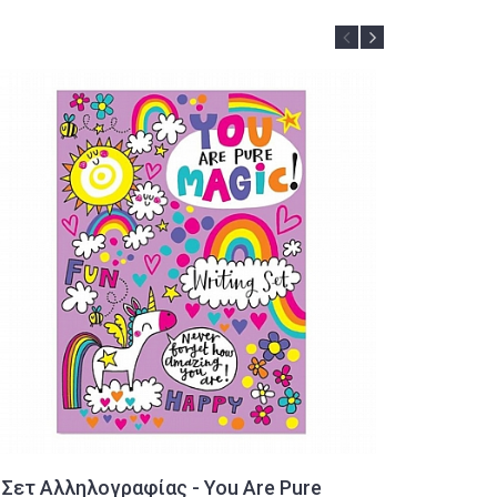
Σετ Αλληλογραφίας - You Are Pure
Θερμός