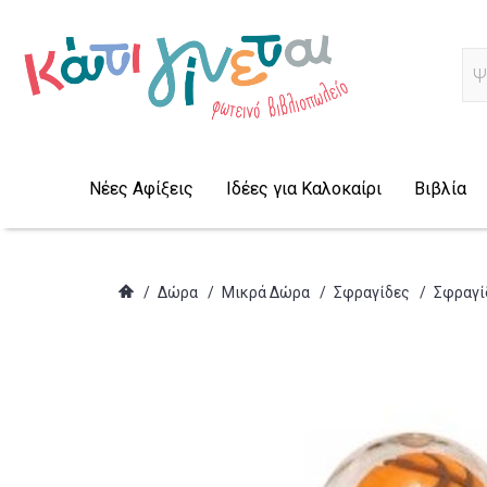
Α
Νέες Αφίξεις
Ιδέες για Καλοκαίρι
Βιβλία
/
Δώρα
/
Μικρά Δώρα
/
Σφραγίδες
/
Σφραγίδ