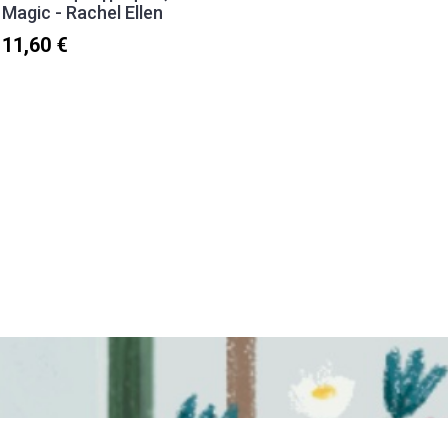
Magic - Rachel Ellen
(500ml)
11,60 €
24,90 