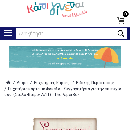
0
Αναζήτηση...
/
Δώρα
/
Ευχετήριες Κάρτες
/
Ειδικής Περίστασης
/
Ευχετήρια κάρτα με Φάκελο - Συγχαρητήρια για την επιτυχία
σου! (Στύλο Φτερό/7x11) - ThePaperBox