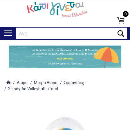
0
Αναζήτη
/
Δώρα
/
Μικρά Δώρα
/
Σφραγίδες
/
Σφραγίδα Volleyball - iTotal