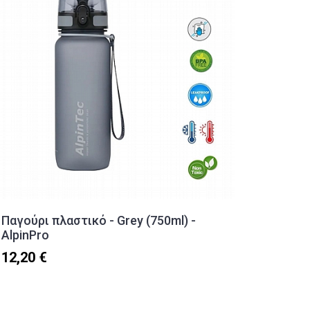
Παγούρι πλαστικό - Grey (750ml) -
Παγούρ
AlpinPro
Laken 
12,20 €
14,90 