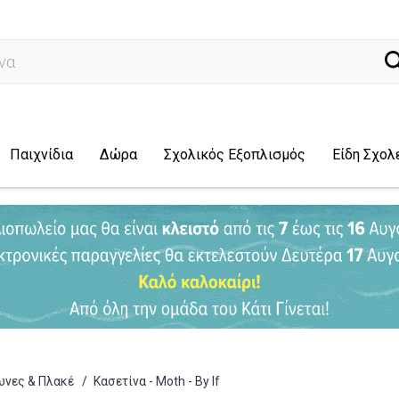
ναζήτηση.
Παιχνίδια
Δώρα
Σχολικός Εξοπλισμός
Είδη Σχολ
ωνες & Πλακέ
/
Κασετίνα - Moth - By If