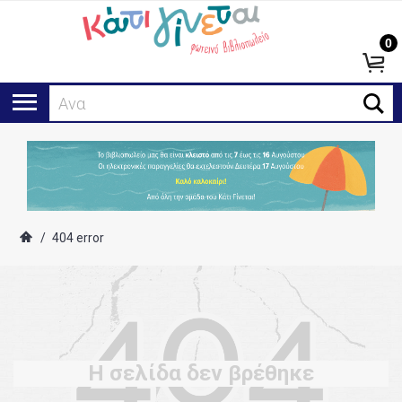
0
Αναζ
/
404 error
Η σελίδα δεν βρέθηκε