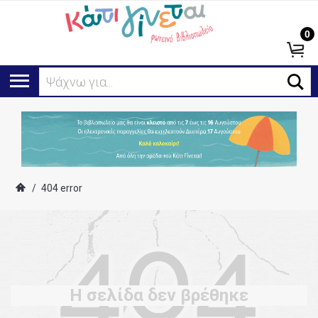
0
Α
/
404 error
Η σελίδα δεν βρέθηκε