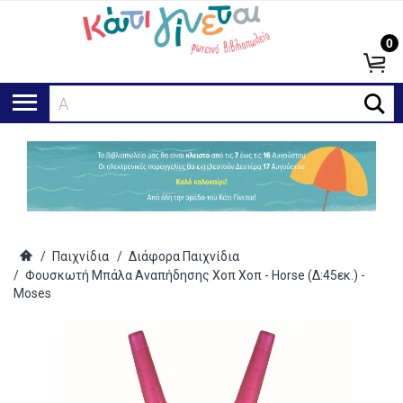
0
Αναζ
/
Παιχνίδια
/
Διάφορα Παιχνίδια
/
Φουσκωτή Μπάλα Αναπήδησης Χοπ Χοπ - Horse (Δ:45εκ.) -
Moses