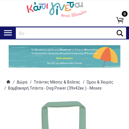
0
Αναζή
/
Δώρα
/
Τσάντες Μέσης & Βόλτας
/
Ώμου & Χειρός
/
Βαμβακερή Τσάντα - Dog Power (39x42εκ.) - Moses