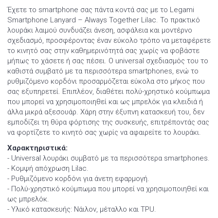
Έχετε το smartphone σας πάντα κοντά σας με το Legami
Smartphone Lanyard – Always Together Lilac. Το πρακτικό
λουράκι λαιμού συνδυάζει άνεση, ασφάλεια και μοντέρνο
σχεδιασμό, προσφέροντας έναν εύκολο τρόπο να μεταφέρετε
το κινητό σας στην καθημερινότητά σας χωρίς να φοβάστε
μήπως το χάσετε ή σας πέσει. Ο universal σχεδιασμός του το
καθιστά συμβατό με τα περισσότερα smartphones, ενώ το
ρυθμιζόμενο κορδόνι προσαρμόζεται εύκολα στο μήκος που
σας εξυπηρετεί. Επιπλέον, διαθέτει πολύ-χρηστικό κούμπωμα
που μπορεί να χρησιμοποιηθεί και ως μπρελόκ για κλειδιά ή
άλλα μικρά αξεσουάρ. Χάρη στην έξυπνη κατασκευή του, δεν
εμποδίζει τη θύρα φόρτισης της συσκευής, επιτρέποντάς σας
να φορτίζετε το κινητό σας χωρίς να αφαιρείτε το λουράκι.
Χαρακτηριστικά:
- Universal λουράκι συμβατό με τα περισσότερα smartphones.
- Κομψή απόχρωση Lilac.
- Ρυθμιζόμενο κορδόνι για άνετη εφαρμογή.
- Πολύ-χρηστικό κούμπωμα που μπορεί να χρησιμοποιηθεί και
ως μπρελόκ.
- Υλικό κατασκευής: Νάιλον, μέταλλο και TPU.