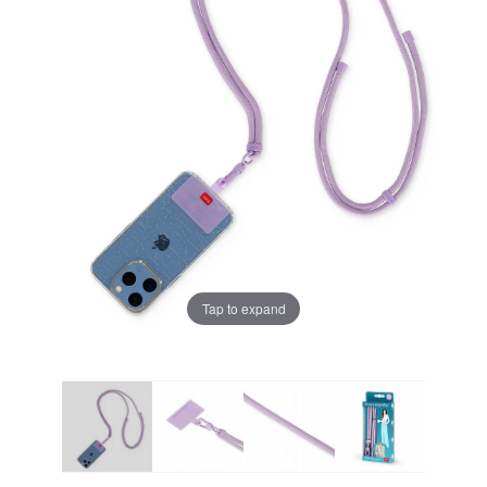
Tap to expand