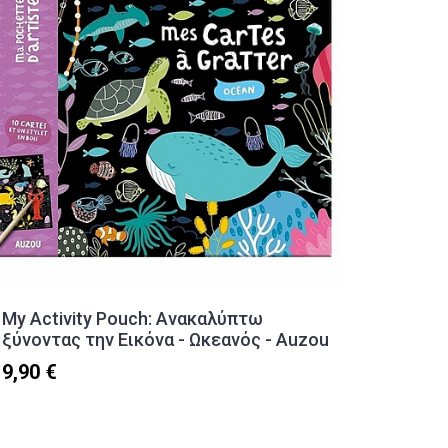
My Activity Pouch: Ανακαλύπτω
Παγούρ
ξύνοντας την Εικόνα - Ωκεανός - Auzou
χάλυβα
9,90 €
24,50 