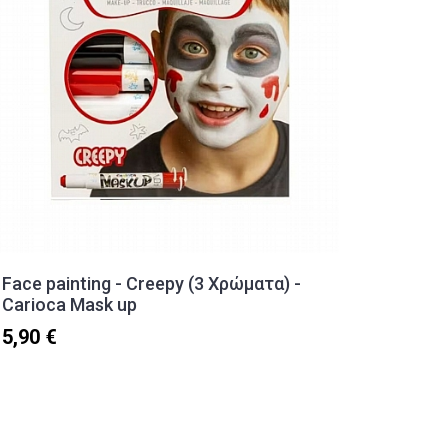
Face painting - Creepy (3 Χρώματα) -
Μαρκαδ
Carioca Mask up
Dash of
5,90 €
1,60 €