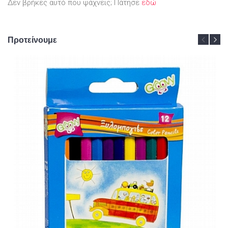
Δεν βρήκες αυτό που ψάχνεις; Πάτησε
εδώ
Προτείνουμε