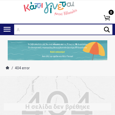
0
Ανα
/
404 error
Η σελίδα δεν βρέθηκε