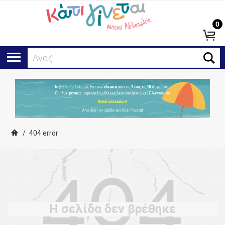
0
Αναζήτ
/
404 error
Η σελίδα δεν βρέθηκε