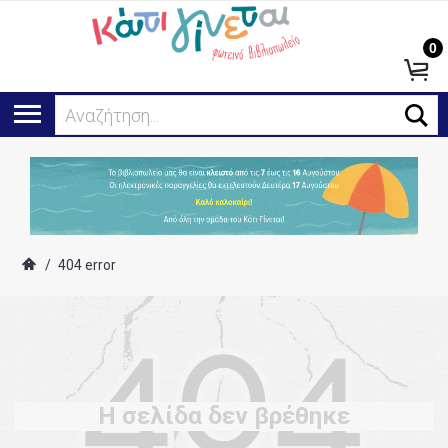
0
Αναζήτηση...
/
404 error
Η σελίδα δεν βρέθηκε