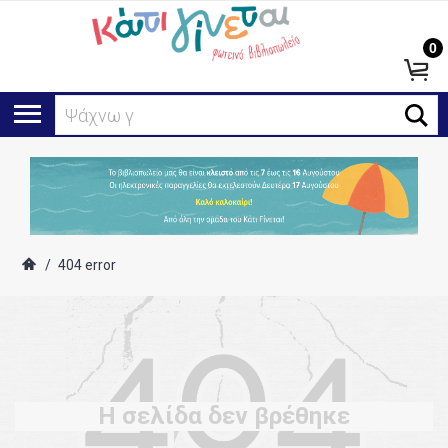
0
Ψάχνω γι
/
404 error
Η σελίδα δεν βρέθηκε