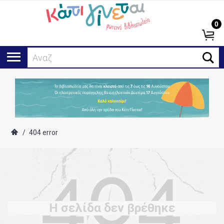
0
Αναζήτ
/
404 error
Η σελίδα δεν βρέθηκε