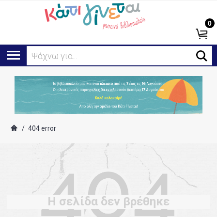
0
Α
/
404 error
Η σελίδα δεν βρέθηκε