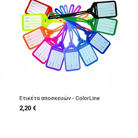
Ετικέτα αποσκευών - ColorLine
2,20 €