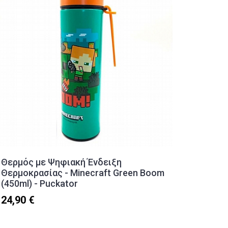
Θερμός με Ψηφιακή Ένδειξη
Vintag
Θερμοκρασίας - Minecraft Green Boom
Hardw
(450ml) - Puckator
23,90 €
24,90 €