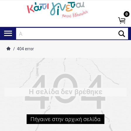
0
Ανα
/
404 error
Η σελίδα δεν βρέθηκε
Πήγαινε στην αρχική σελίδα