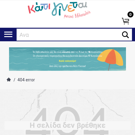
0
Αναζ
/
404 error
Η σελίδα δεν βρέθηκε