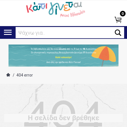
0
Αν
/
404 error
Η σελίδα δεν βρέθηκε