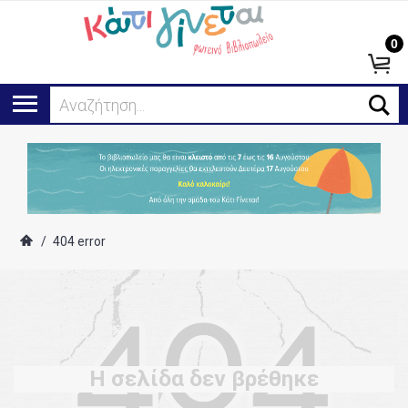
0
Αναζήτηση...
/
404 error
Η σελίδα δεν βρέθηκε