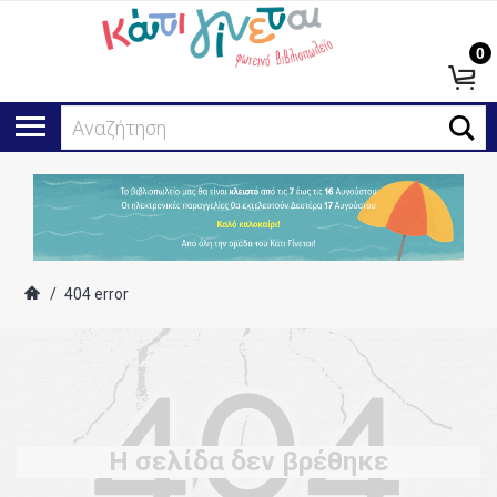
0
Αναζήτηση..
/
404 error
Η σελίδα δεν βρέθηκε