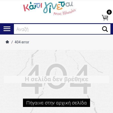
0
Αναζήτ
/
404 error
Η σελίδα δεν βρέθηκε
Πήγαινε στην αρχική σελίδα