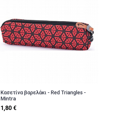
Κασετίνα βαρελάκι - Red Triangles -
Αποσπώ
Mintra
Must
1,80 €
30,90 