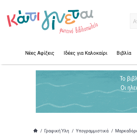
Α
Νέες Αφίξεις
Ιδέες για Καλοκαίρι
Βιβλία
/
Γραφική Ύλη
/
Υπογραμμιστικά
/
Μαρκαδόρο