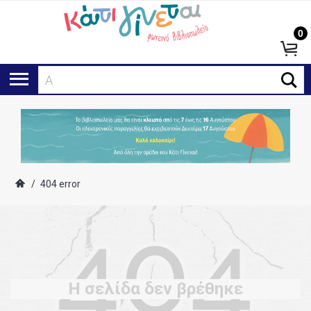
0
Ανα
/
404 error
Η σελίδα δεν βρέθηκε