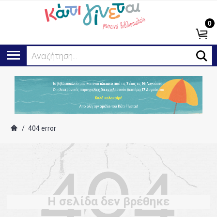
0
Αναζήτηση...
/
404 error
Η σελίδα δεν βρέθηκε