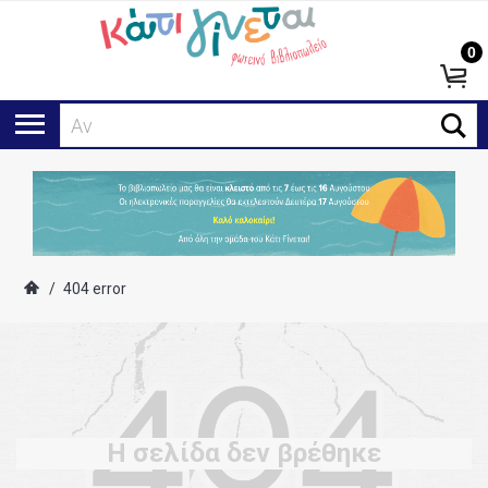
0
Αναζ
/
404 error
Η σελίδα δεν βρέθηκε