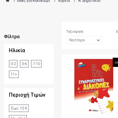
/
Ιδέες για Καλοκαίρι
/
Βιβλία
/
Α' Δημοτικού
Ταξινόμηση:
Ε
Φίλτρα
Ηλικία
-1
0-2
3-6
7-10
11+
Περιοχή Τιμών
'Εως 10 €