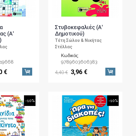
α
Στυβοκεφαλιές (Α'
ς (Α'
Δημοτικού)
)
Τέτη Σώλου & Νικήτας
λλας
Στέλλας
Κωδικός:
19668
9789603606383
0 €
3,96 €
4,40 €
-10%
-10%