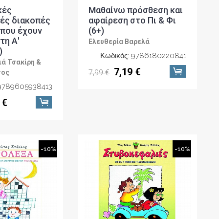
κές
Μαθαίνω πρόσθεση και
νές διακοπές
αφαίρεση στο Πι & Φι
ά που έχουν
(6+)
τη Α'
Ελευθερία Βαρελά
)
Κωδικός: 9786180220841
ά Τσακίρη &
7,19 €
7,99 €
σος
 9789605938413
 €
-10%
-10%