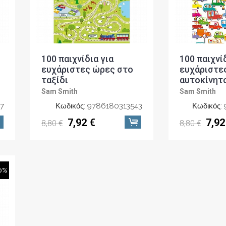
100 παιχνίδια για
100 παιχνί
ευχάριστες ώρες στο
ευχάριστε
ταξίδι
αυτοκίνητ
Sam Smith
Sam Smith
7
Κωδικός: 9786180313543
Κωδικός:
7,92 €
7,92
8,80 €
8,80 €
0%