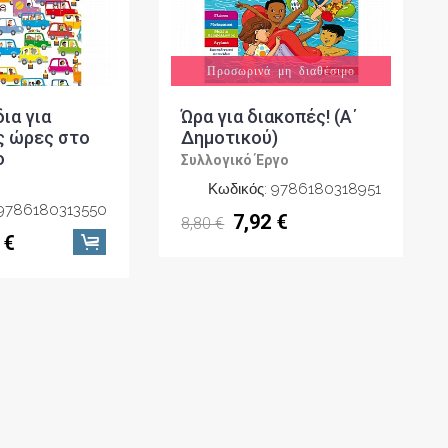
Προσωρινά μη διαθέσιμο
δια για
Ώρα για διακοπές! (Α΄
ς ώρες στο
Δημοτικού)
ο
Συλλογικό Έργο
Κωδικός: 9786180318951
 9786180313550
7,92 €
8,80 €
 €