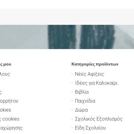
ς μου
Κατηγορίες προϊόντων
λους
Νέες Αφίξεις
Ιδέες για Καλοκαίρι
ς
Βιβλία
πορρήτου
Παιχνίδια
okies
Δώρα
ς cookies
Σχολικός Εξοπλισμός
ναχώρησης
Είδη Σχολείου