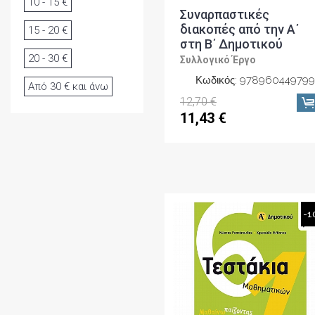
10 - 15 €
Συναρπαστικές
διακοπές από την Α΄
15 - 20 €
στη Β΄ Δημοτικού
20 - 30 €
Συλλογικό Έργο
Κωδικός: 978960449799
Από 30 € και άνω
12,70 €
11,43 €
-1