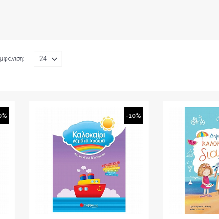
μφάνιση:
0%
-10%