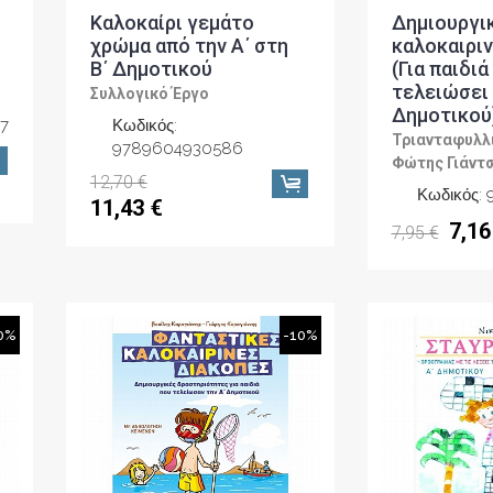
Καλοκαίρι γεμάτο
Δημιουργι
χρώμα από την Α΄ στη
καλοκαιρι
Β΄ Δημοτικού
(Για παιδι
τελειώσει 
Συλλογικό Έργο
Δημοτικού
7
Κωδικός:
Τριανταφυλλι
9789604930586
Φώτης Γιάντ
12,70 €
Κωδικός:
11,43 €
7,16
7,95 €
0%
-10%