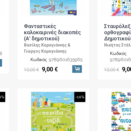
Φανταστικές
Σταυρόλεξ
καλοκαιρινές διακοπές
ορθογραφία
(Α' δημοτικού)
Δημοτικού
Βασίλης Καραγιάννης &
Νικήτας Στέ
Γιώργος Καραγιάννης
8
Κωδικός:
Κωδικός: 9789601635965
97896016
9,00 €
9,0
10,00 €
10,00 €
0%
-10%