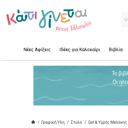
Α
Νέες Αφίξεις
Ιδέες για Καλοκαίρι
Βιβλία
/
Γραφική Ύλη
/
Στυλό
/
Gel & Υγρής Μελάνης